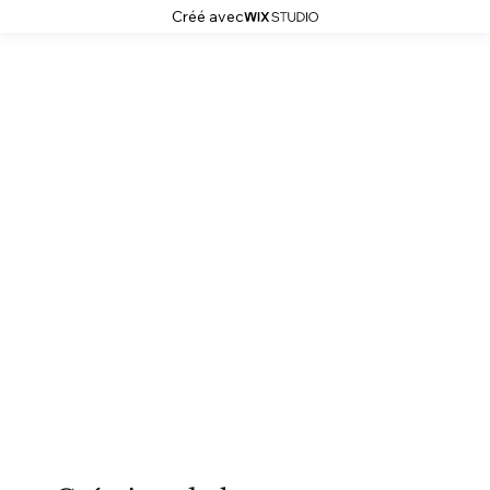
Créé avec
Naïs Elthma